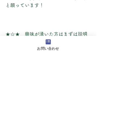
と願っています！
★☆★　興味が湧いた方はまずは説明
会にご参加ください！　★☆★
お問い合わせ
以下のいずれかの方法から詳細の確認
やお申込みができます。
※クリックすると外部サイトへ移動で
きます。
Ａ．マイナビ2022から申し込む
Ｂ．利用していない方はGoogleフォー
ムからお申込みいただけます。
こんな仕事もあるのシリーズ！