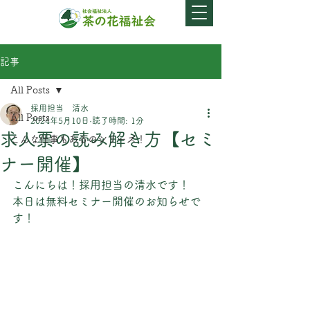
記事
All Posts
採用担当 清水
All Posts
2024年5月10日
読了時間: 1分
求人票の読み解き方【セミ
こんな仕事もあるのシリーズ！
ナー開催】
こんにちは！採用担当の清水です！
本日は無料セミナー開催のお知らせで
す！