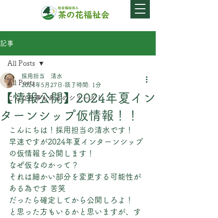
記事
All Posts
採用担当 清水
All Posts
2024年5月27日
読了時間: 1分
【情報公開】2024年夏イン
こんな仕事もあるのシリーズ！
ターンシップ仮情報！！
こんにちは！採用担当の清水です！
早速ですが2024年夏インターンシップ
の仮情報を公開します！
なぜ仮なのかって？
それは細かい部分を変更する可能性が
ある為です 苦笑
だったら確定してから公開しろよ！
と思った方もいるかと思いますが、す